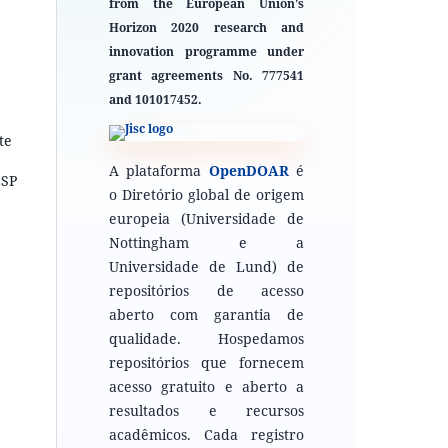
from the European Union's
Horizon 2020 research and
innovation programme under
grant agreements No. 777541
and 101017452.
te
A plataforma
OpenDOAR
é
ESP
o Diretório global de origem
europeia (Universidade de
Nottingham e a
Universidade de Lund) de
repositórios de acesso
aberto com garantia de
qualidade. Hospedamos
repositórios que fornecem
acesso gratuito e aberto a
resultados e recursos
acadêmicos. Cada registro